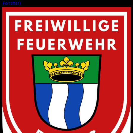
Fenster)
von Google bis zum 2. April 2026.
Freiwillige Feuerwehr Egling
Wolfratshauser Str. 22
82544 Egling
info@ff-egling.de